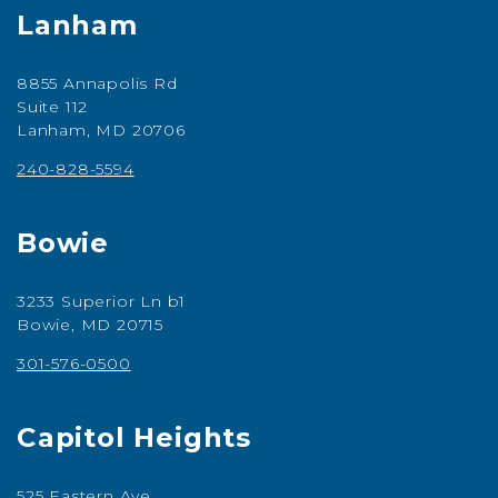
Lanham
8855 Annapolis Rd
Suite 112
Lanham, MD 20706
240-828-5594
Bowie
3233 Superior Ln b1
Bowie, MD 20715
301-576-0500
Capitol Heights
525 Eastern Ave