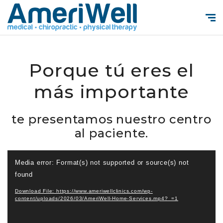
Porque tú eres el
más importante
te presentamos nuestro centro
al paciente.
Video
Media error: Format(s) not supported or source(s) not
Player
found
Download File: https://www.ameriwellclinics.com/wp-
content/uploads/2026/03/AmeriWell-Home-Services.mp4?_=1